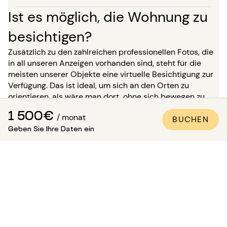
Ist es möglich, die Wohnung zu
besichtigen?
Zusätzlich zu den zahlreichen professionellen Fotos, die
in all unseren Anzeigen vorhanden sind, steht für die
meisten unserer Objekte eine virtuelle Besichtigung zur
Verfügung. Das ist ideal, um sich an den Orten zu
orientieren, als wäre man dort, ohne sich bewegen zu
müssen!
1 500€
/ monat
BUCHEN
Für einen Aufenthalt von mehr als 5 Monaten haben Sie
Geben Sie Ihre Daten ein
die Möglichkeit, bei Ihrer Buchung zu verlangen, die
Immobilie in Anwesenheit eines unserer Berater zu
besichtigen. Achtung: Bis zu dieser Besichtigung ist die
Unterkunft nicht für Sie reserviert und bleibt für andere
Mieter verfügbar.
Wie kann man sicher sein, dass
die Wohnung den Fotos