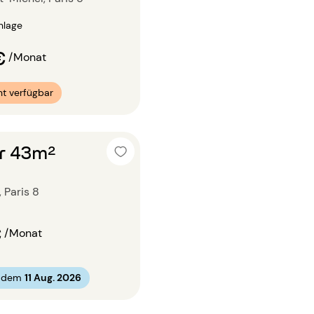
nlage
€
/Monat
t verfügbar
r 43m²
 Paris 8
€
/Monat
b dem
11 Aug. 2026