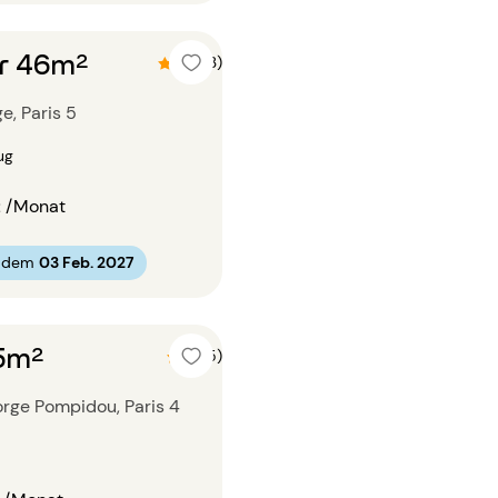
r 46m²
4.7 (3)
e, Paris 5
ug
€
/Monat
b dem
03 Feb. 2027
15m²
5 (5)
rge Pompidou, Paris 4