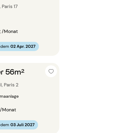
 Paris 17
€
/Monat
b dem
02 Apr. 2027
r 56m²
, Paris 2
limaanlage
/Monat
b dem
03 Juli 2027