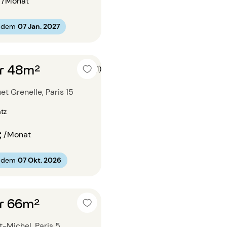
/Monat
b dem
07 Jan. 2027
r 48m²
5 (1)
t Grenelle, Paris 15
atz
€
/Monat
b dem
07 Okt. 2026
r 66m²
nt-Michel, Paris 5