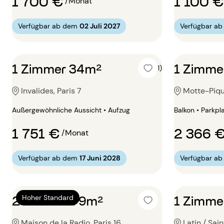
1 700 €
1 100 €
/Monat
Verfügbar ab dem
02 Juli 2027
Verfügbar a
1 Zimmer 34m²
1 Zimme
5 (1)
Invalides, Paris 7
Motte-Pique
Außergewöhnliche Aussicht • Aufzug
Balkon • Parkpl
1 751 €
2 366 
/Monat
Verfügbar ab dem
17 Juni 2028
Verfügbar a
2 Zimmer 79m²
1 Zimme
Hoher Standard
Maison de la Radio, Paris 16
Latin / Sai