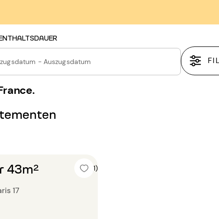
ENTHALTSDAUER
FI
nzugsdatum - Auszugsdatum
France.
rtementen
r 43m²
5 (1)
ris 17