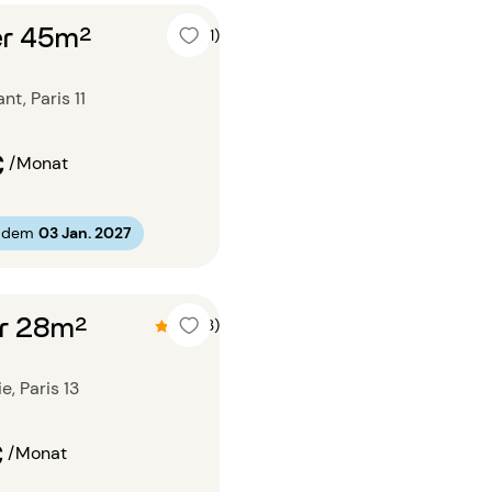
r 45m²
5 (1)
t, Paris 11
€
/Monat
b dem
03 Jan. 2027
r 28m²
4.3 (3)
ie, Paris 13
€
/Monat